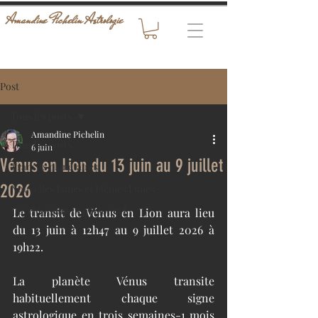
Amandine Pichelin Astrologie
Post
Tous les posts
Amandine Pichelin
Tous les posts
6 juin
Vénus en Lion du 13 juin au 9 juillet
Transits planétaires
2026
Nouvelles Lunes et Pleines Lunes
Développement personnel
Le transit de Vénus en Lion aura lieu 
du 13 juin à 12h47 au 9 juillet 2026 à 
19h22. 
La planète Vénus transite 
habituellement chaque signe 
astrologique en trois semaines-1 mois 