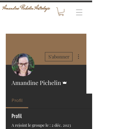
Amandine Pichelin Astrologie
Plus d'actions
S'abonner
Administrateur
Amandine Pichelin
Profil
Profil
A rejoint le groupe le : 2 déc. 2023