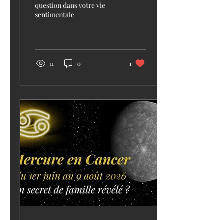
question dans votre vie
sentimentale
11
0
1