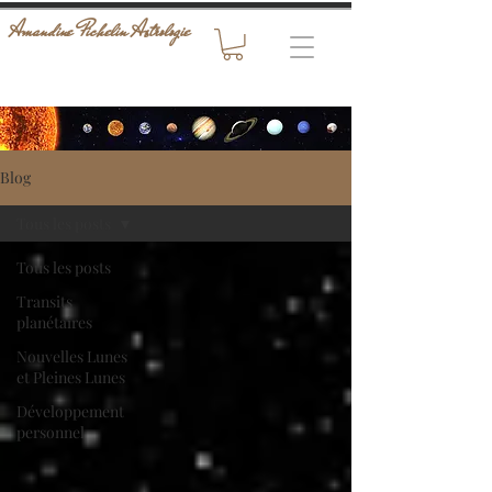
Amandine Pichelin Astrologie
Blog
Tous les posts
Tous les posts
Transits
planétaires
Nouvelles Lunes
et Pleines Lunes
Développement
personnel