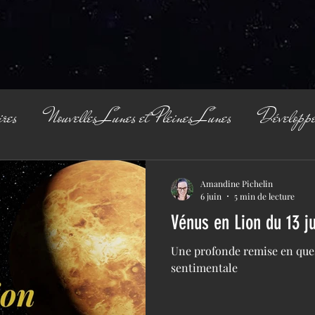
ires
Nouvelles Lunes et Pleines Lunes
Développe
Amandine Pichelin
6 juin
5 min de lecture
Vénus en Lion du 13 ju
Une profonde remise en ques
sentimentale