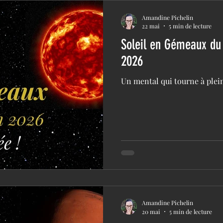
Amandine Pichelin
22 mai
5 min de lecture
Soleil en Gémeaux du 
2026
Un mental qui tourne à plei
Amandine Pichelin
20 mai
5 min de lecture