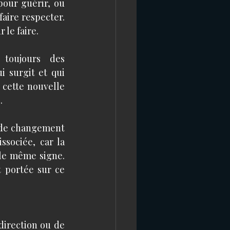
our guérir, ou 
aire respecter. 
 le faire.
toujours des 
 surgit et qui 
cette nouvelle 
.
 de changement 
sociée, car la 
le même signe. 
 portée sur ce 
irection ou de 