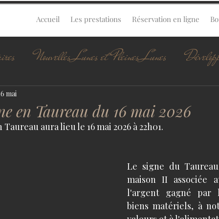
Accueil
Les prestations
Réservation en ligne
Bo
ires
Nouvelles Lunes et Pleines Lunes
Dévelop
16 mai
ne en Taureau du 16 mai 2026
Taureau aura lieu le 16 mai 2026 à 22h01.
Le signe du Taureau 
maison II associée a
l'argent gagné par l
biens matériels, à no
valeurs et à l'alimentat