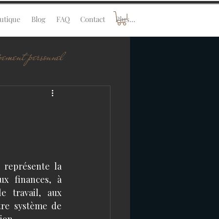
utique
Blog
FAQ
Contact
Plus...
pement personnel
représente la 
ux finances, à 
e travail, aux 
tre système de 
ion. 